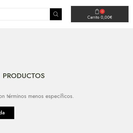
0
Carrito
0,00
€
 PRODUCTOS
on términos menos específicos.
da