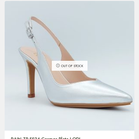
OUT OF STOCK
RAIN-TP SS24 Cosmos Plata LODI