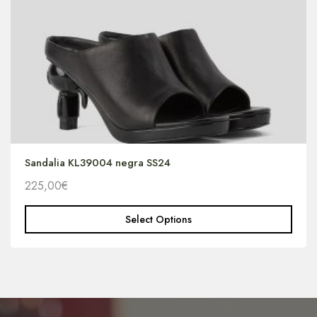
Sandalia KL39004 negra SS24
225,00
€
Select Options